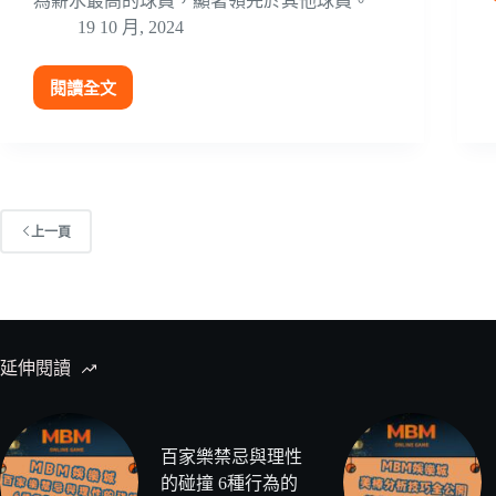
為薪水最高的球員，顯著領先於其他球員。
19 10 月, 2024
閱讀全文
2024
年
中
職
薪
水
上一頁
大
揭
秘：
MBM
娛
樂
延伸閱讀
城
帶
你
了
百家樂禁忌與理性
解
的碰撞 6種行為的
旅