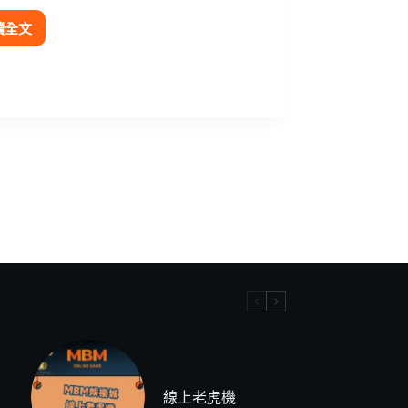
讀全文
探
索
MBM
娛
樂
城
保
險
百
家
樂：
翻
轉
勝
率
的
新
策
略
線上老虎機