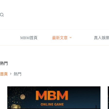
跳
至
主
要
內
容
MBM首頁
最新文章
真人娛
熱門
首頁
熱門