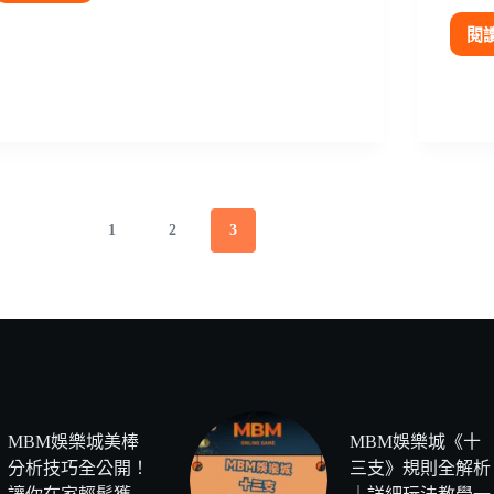
娛
閱
樂
城
優
惠
統
整
1
2
3
MBM娛樂城美棒
MBM娛樂城《十
分析技巧全公開！
三支》規則全解析