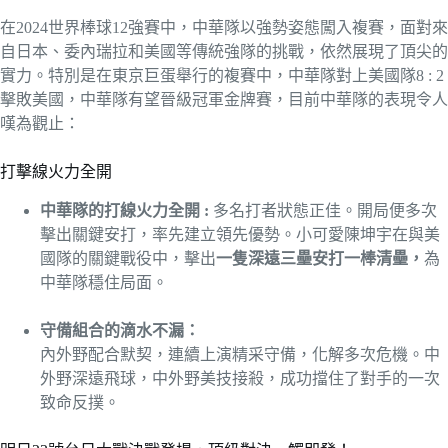
在2024世界棒球12強賽中，中華隊以強勢姿態闖入複賽，面對來
自日本、委內瑞拉和美國等傳統強隊的挑戰，依然展現了頂尖的
實力。特別是在東京巨蛋舉行的複賽中，中華隊對上美國隊8 : 2
擊敗美國，中華隊有望晉級冠軍金牌賽，目前中華隊的表現令人
嘆為觀止：
打擊線火力全開
中華隊的打線火力全開 :
多名打者狀態正佳。開局便多次
擊出關鍵安打，率先建立領先優勢。小可愛陳坤宇在與美
國隊的關鍵戰役中，擊出
一隻深遠三壘安打一棒清壘，
為
中華隊穩住局面。
守備組合的滴水不漏：
內外野配合默契，連續上演精采守備，化解多次危機。中
外野深遠飛球，中外野美技接殺，成功擋住了對手的一次
致命反撲。