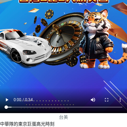
台美
中華隊的東京巨蛋高光時刻