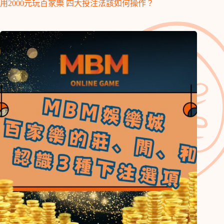
用2000元玩百家樂 四大投注法該如何操作？