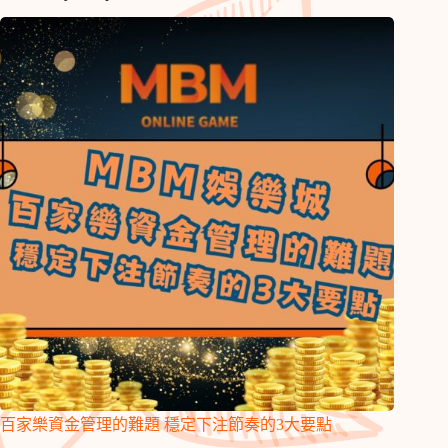
百家樂資金管理的難題 穩定下注節奏的3大要點