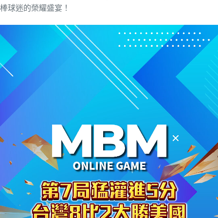
棒球迷的榮耀盛宴！