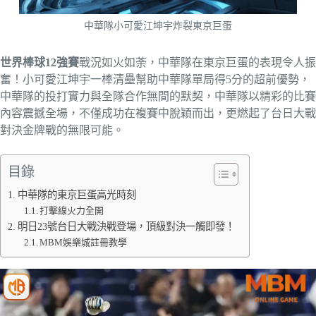
中華隊小可愛江坤宇炸裂東京巨蛋
世界棒球12強賽
戰況如火如荼，中華隊在東京巨蛋的表現令人振
奮！小可愛江坤宇一棒清壘幫助中華隊單局得5分的超前優勢，
中華隊的投打實力與全隊合作無間的默契，中華隊以精彩的比賽
內容震撼全場，不僅成功在複賽中脫穎而出，更燃起了台日大戰
對決金牌戰的無限可能。
目錄
中華隊的東京巨蛋高光時刻
打擊線火力全開
明日23號台日大戰決戰登場，頂級對決一觸即發！
MBM娛樂城註冊教學