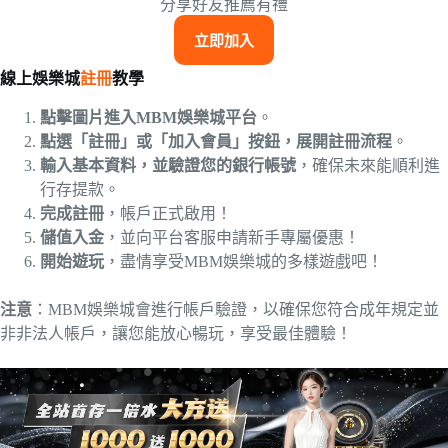
分享好友推薦有禮
立即加入
線上娛樂城
註冊
教學
點擊圖片進入MBM娛樂城平台
。
點選「註冊」或「加入會員」按鈕，展開註冊流程
。
輸入基本資料，並驗證您的銀行帳號
，確保未來能順利進
行存提款。
完成註冊
，帳戶正式啟用！
儲值入金
，並向平台客服申請新手專屬優惠！
開始遊玩
，盡情享受MBM娛樂城的多樣遊戲吧！
注意
：MBM娛樂城會進行帳戶驗證，以確保您符合成年規定並
非非法人帳戶，讓您能放心暢玩，享受最佳體驗！