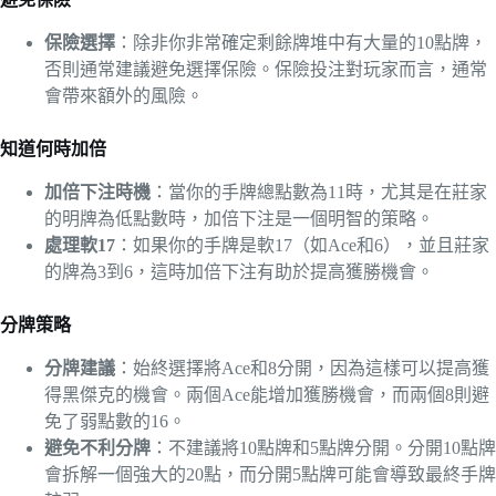
保險選擇
：除非你非常確定剩餘牌堆中有大量的10點牌，
否則通常建議避免選擇保險。保險投注對玩家而言，通常
會帶來額外的風險。
知道何時加倍
加倍下注時機
：當你的手牌總點數為11時，尤其是在莊家
的明牌為低點數時，加倍下注是一個明智的策略。
處理軟17
：如果你的手牌是軟17（如Ace和6），並且莊家
的牌為3到6，這時加倍下注有助於提高獲勝機會。
分牌策略
分牌建議
：始終選擇將Ace和8分開，因為這樣可以提高獲
得黑傑克的機會。兩個Ace能增加獲勝機會，而兩個8則避
免了弱點數的16。
避免不利分牌
：不建議將10點牌和5點牌分開。分開10點牌
會拆解一個強大的20點，而分開5點牌可能會導致最終手牌