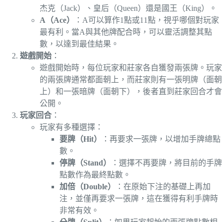
杰克（Jack）、皇后（Queen）還是國王（King）。
A（Ace）
：A可以算作1點或11點，視乎哪個對玩家
最有利。當A與其他牌配合時，可以靈活調整其點
數，以達到最佳結果。
遊戲開始
：
遊戲開始時，每位玩家和莊家各自獲發兩張牌。玩家
的兩張牌通常都面朝上，而莊家則有一張明牌（面朝
上）和一張暗牌（面朝下），後者直到莊家回合才會
公開。
玩家回合
：
玩家有多種選擇：
要牌（Hit）
：再要求一張牌，以增加手牌總點
數。
停牌（Stand）
：選擇不再要牌，將目前的手牌
點數作為最終點數。
加倍（Double）
：在原始下注的基礎上再加
注，並僅再要求一張牌，這在獲得有利手牌時
非常有效。