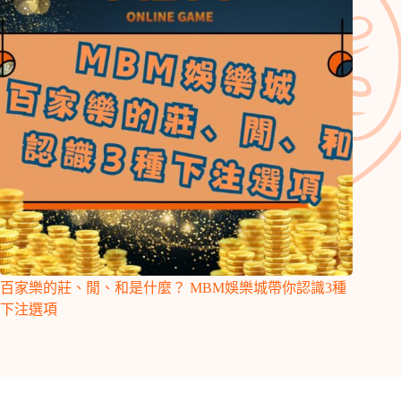
百家樂的莊、閒、和是什麼？ MBM娛樂城帶你認識3種
下注選項