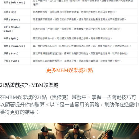
更多MBM娛樂城21點
21點遊戲技巧-MBM娛樂城
在MBM娛樂城的21點（黑傑克）遊戲中，掌握一些關鍵技巧可
以顯著提升你的勝算。以下是一些實用的策略，幫助你在遊戲中
獲得更好的結果：