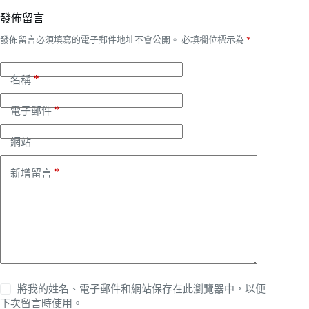
發佈留言
發佈留言必須填寫的電子郵件地址不會公開。
必填欄位標示為
*
*
名稱
*
電子郵件
網站
*
新增留言
將我的姓名、電子郵件和網站保存在此瀏覽器中，以便
下次留言時使用。