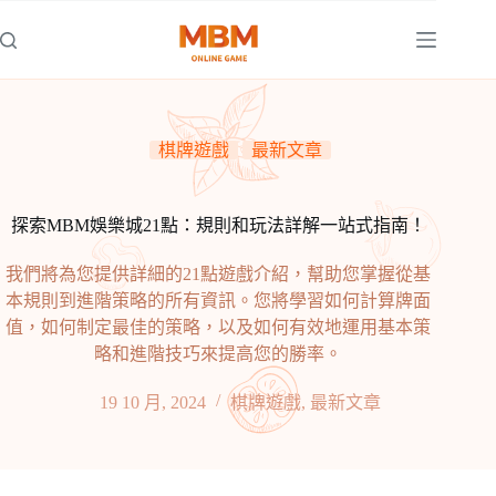
跳
至
主
要
內
容
棋牌遊戲
最新文章
探索MBM娛樂城21點：規則和玩法詳解一站式指南！
我們將為您提供詳細的21點遊戲介紹，幫助您掌握從基
本規則到進階策略的所有資訊。您將學習如何計算牌面
值，如何制定最佳的策略，以及如何有效地運用基本策
略和進階技巧來提高您的勝率。
19 10 月, 2024
棋牌遊戲
,
最新文章